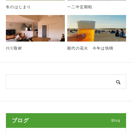
冬のはじまり
一二中定期戦
JUU取材
能代の花火 今年は快晴
ブログ
Blog