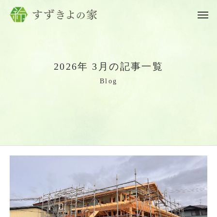
2
0
2
6
年
3
月
の
記
事
一
覧
B
l
o
g