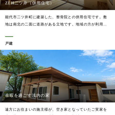
ZEH二ツ井（併用住宅）
能代市二ツ井町に建築した、整骨院との併用住宅です。敷
地は南北の二面に道路がある立地です。地域の方が利用し
やすいように、以前の整骨院と同じく北側に整骨院、南側
に住まいを配置しました。北側というと暗い印象を持たれ
戸建
がちですが、実は直射日光の影響を受けにくく、安定した
明るさを確保しやすい面でもありま
余暇を過ごす浅内の家
遠方にお住まいの施主様が、空き家となっていたご実家を