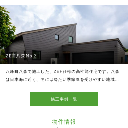
でまとめ、すっきりとした印象に。道路側や隣家側の開口
部は必要な場所に絞り、
ZEH八森No.2
八峰町八森で施工した、ZEH仕様の高性能住宅です。八森
は日本海に近く、冬には冷たい季節風を受けやすい地域で
す。そのため、断熱性能だけでなく、外壁素材や屋根形
状、窓の配置、ガレージや外部収納のつくり方まで、地域
施工事例一覧
の気候に合わせて計画しました。外観は、落ち着いた色合
いの金属外壁でまとめ、片流れの屋
物件情報