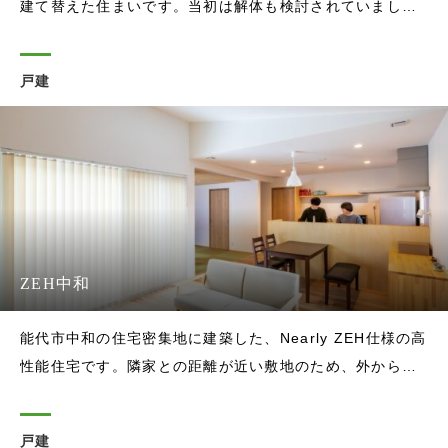
建て替えた住まいです。当初は解体も検討されていました
が、連休や休日にご家族皆さまで集まり、海や山へ出かけ
ながら、能代での時間を楽しむための家として計画しまし
戸建
た。敷地の西側は大きく開けており、田んぼや浅内沼、夕
日の景色を望むことができます。西
ZEH中和
能代市中和の住宅密集地に建築した、Nearly ZEH仕様の高
性能住宅です。隣家との距離が近い敷地のため、外からの
視線を抑えながら、室内にはしっかりと光を取り込めるよ
うに計画しました。外観は、落ち着いた色合いの金属外壁
戸建