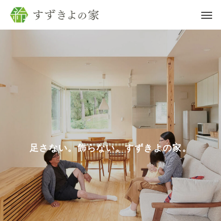
足
さ
な
い
。
飾
ら
な
い
。
す
ず
き
よ
の
家
。