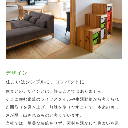
デザイン
性能
安全性
保証・点検
住まいはシンプルに、コンパクトに
計算・測定に基づく省エネ設計に
頑丈な構造。自然素材ばかりの内装。安全のために
長持ちする住まいは、住み始めてからの管理が重要
妥協しません。
です。
住まいのデザインとは、飾ることではありません。
当社のつくる省エネな住まいには、計算や測定に基づく根
住まいは最も安全で、最も家族が安心できる場所でなくて
定期的な点検と、こまめなメンテナンスにより、ずっと安
そこに住む家族のライフスタイルや生活動線から考えられ
拠があります。
はなりません。
心して住み続けられる、本当のエコハウスが実現します。
た間取りを磨き上げ、無駄を削りだすことで、本来の美し
当社では設計段階から、その計画している建物から損失さ
自社設計だからこそできる安全な構造計画と、自社施工だ
当社では、ご入居後も積極的に訪問し、住まいの状況を把
さが醸し出されるものと考えています。
れるエネルギー量などの計算をし、必要な暖房エネルギー
からこそできる現場監理により、安全で、安心して暮らす
握するよう心がけております。
当社では、華美な装飾をせず、素材を活かした住まいを造
量や、光熱費まで試算をしています。