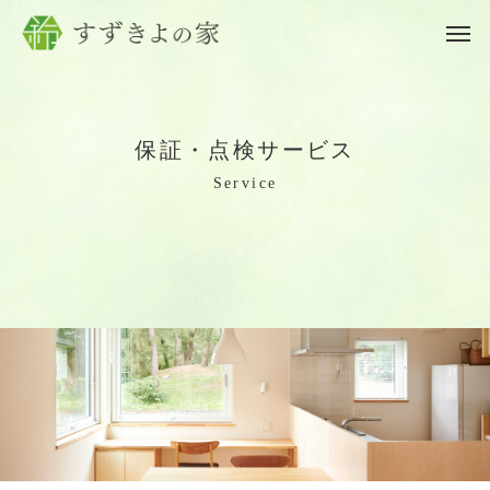
保
証
・
点
検
サ
ー
ビ
ス
S
e
r
v
i
c
e