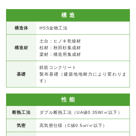
構造
構造体
HSS金物工法
土台：ヒノキ乾燥材
構造材
柱材：秋田杉集成材
梁材：構造用集成材
鉄筋コンクリート
基礎
製布基礎（建築地地耐力により変わりま
す）
性能
断熱工法
ダブル断熱工法（UA値0.35W/㎡以下）
気密
高気密仕様（C値0.5㎠/㎡以下）