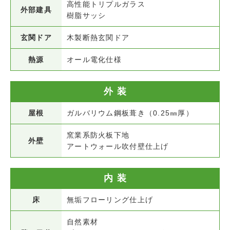
高性能トリプルガラス
外部建具
樹脂サッシ
玄関ドア
木製断熱玄関ドア
熱源
オール電化仕様
外装
屋根
ガルバリウム鋼板葺き（0.25㎜厚）
窯業系防火板下地
外壁
アートウォール吹付壁仕上げ
内装
床
無垢フローリング仕上げ
自然素材