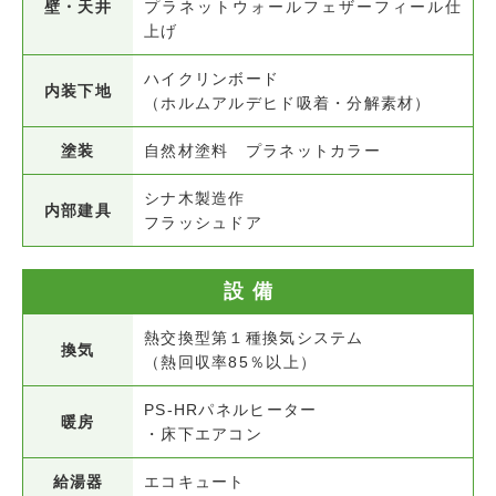
壁・天井
プラネットウォールフェザーフィール仕
上げ
ハイクリンボード
内装下地
（ホルムアルデヒド吸着・分解素材）
塗装
自然材塗料 プラネットカラー
シナ木製造作
内部建具
フラッシュドア
設備
熱交換型第１種換気システム
換気
（熱回収率85％以上）
PS-HRパネルヒーター
暖房
・床下エアコン
給湯器
エコキュート