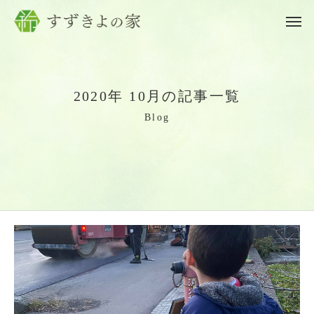
2
0
2
0
年
1
0
月
の
記
事
一
覧
B
l
o
g