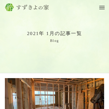
2
0
2
1
年
1
月
の
記
事
一
覧
B
l
o
g