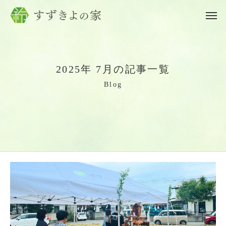
2
0
2
5
年
7
月
の
記
事
一
覧
B
l
o
g