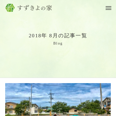
2
0
1
8
年
8
月
の
記
事
一
覧
B
l
o
g