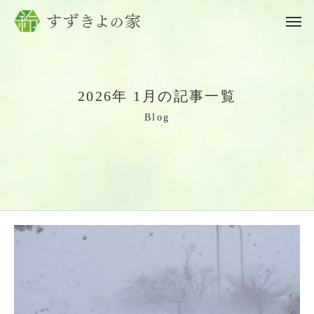
2
0
2
6
年
1
月
の
記
事
一
覧
B
l
o
g