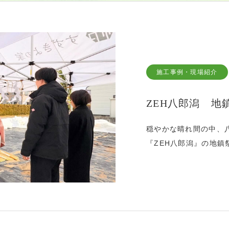
施工事例・現場紹介
ZEH八郎潟 地
穏やかな晴れ間の中、
『ZEH八郎潟』の地
など、新たな取り組み
潟。月末から着工し7
す。