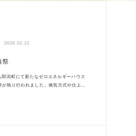
2026.02.21
鎮祭
八郎潟町にて新たなゼロエネルギーハウス
鎮祭が執り行われました。換気方式や仕上げ
により更なる質の向上を図ったZEH八郎
月竣工の予定です。随時ご紹介して参りま