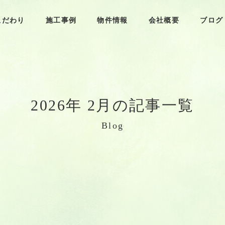
こだわり
施工事例
物件情報
会社概要
ブログ
2
0
2
6
年
2
月
の
記
事
一
覧
B
l
o
g