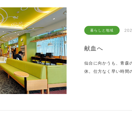
202
暮らしと地域
献血へ
仙台に向かうも、青森
休。仕方なく早い時間
に。こんな時は献血に限
に参ります。