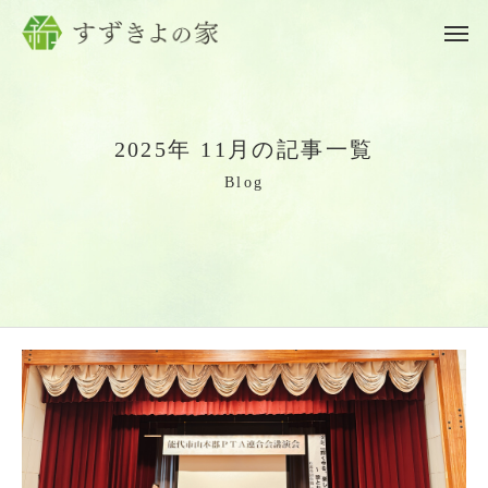
2
0
2
5
年
1
1
月
の
記
事
一
覧
B
l
o
g