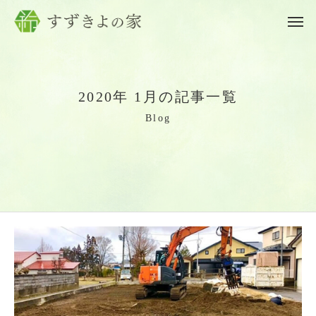
2
0
2
0
年
1
月
の
記
事
一
覧
B
l
o
g