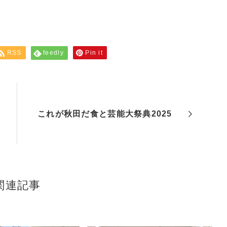
RSS
feedly
Pin it
これが秋田だ食と芸能大祭典2025
関連記事