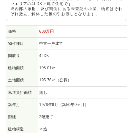
いエリアの4LDK戸建て住宅です。
※内部の家財、及び南側にある未登記の小屋、物置はそれ
ぞれ撤去、解体した後の引お渡しとなります。
価格
630万円
物件種目
中古一戸建て
間取り
4LDK
建物面積
195.01㎡
土地面積
195.76㎡（公募）
私道負担面積
無し
築年月
1976年8月（築50年0ヶ月）
階建
2階建て
建物構造
木造