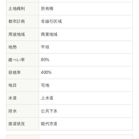
土地権利
所有権
都市計画
非線引区域
用途地域
商業地域
地勢
平坦
建ぺい率
80%
容積率
400%
地目
宅地
水道
上水道
排水
公共下水
接道状況
能代市道