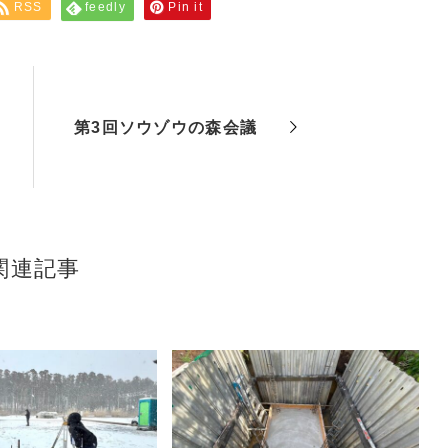
RSS
feedly
Pin it
第3回ソウゾウの森会議
関連記事