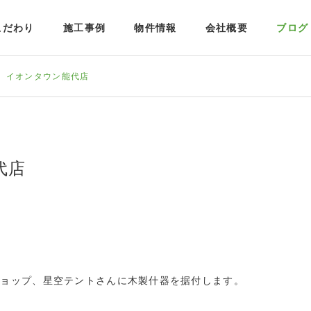
こだわり
施工事例
物件情報
会社概要
ブログ
 イオンタウン能代店
代店
ショップ、星空テントさんに木製什器を据付します。