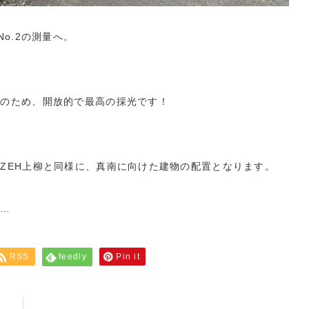
o.2の測量へ。
地のため、開放的で最高の採光です！
ZEH上柳と同様に、真南に向けた建物の配置となります。
は…
RSS
feedly
Pin it