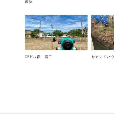
選挙
ZEH八森 着工
セカンドハ