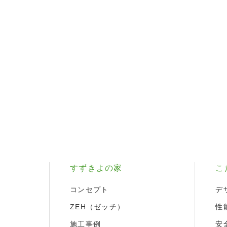
すずきよの家
こ
コンセプト
デ
ZEH（ゼッチ）
性
施工事例
安