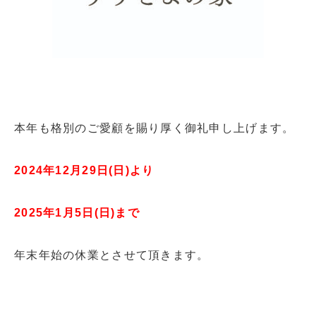
本年も格別のご愛顧を賜り厚く御礼申し上げます。
2024
年
12
月
29
日
(
日
)
より
2025
年
1
月
5
日
(
日
)
まで
年末年始の休業とさせて頂きます。