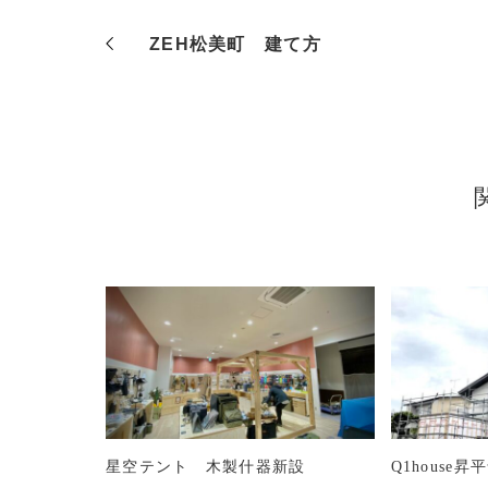
ZEH松美町 建て方
星空テント 木製什器新設
Q1house