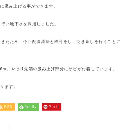
富に汲み上げる事ができます。
を行い地下水を採用しました。
てきたため、今回配管清掃と検討をし、突き直しを行うことに
.6m。やはり先端の汲み上げ部分にサビが付着しています。
入ります。
RSS
feedly
Pin it