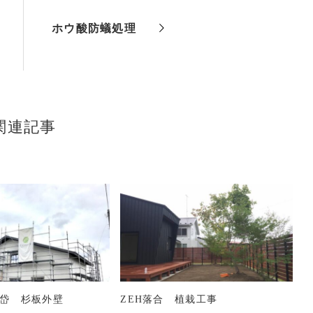
ホウ酸防蟻処理
関連記事
昇平岱 杉板外壁
ZEH落合 植栽工事