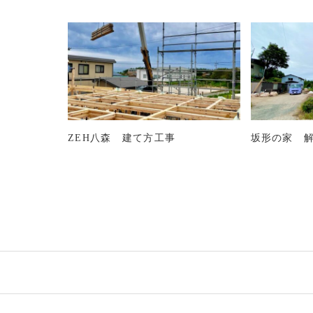
ZEH八森 建て方工事
坂形の家 