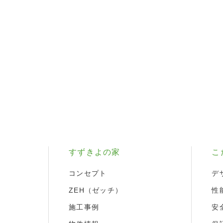
すずきよの家
こ
コンセプト
デ
ZEH（ゼッチ）
性
施工事例
安