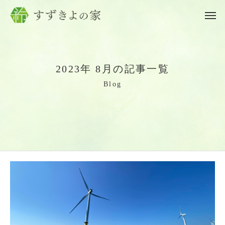
2
0
2
3
年
8
月
の
記
事
一
覧
B
l
o
g