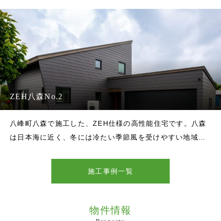
でまとめ、すっきりとした印象に。道路側や隣家側の開口
部は必要な場所に絞り、
ZEH八森No.2
八峰町八森で施工した、ZEH仕様の高性能住宅です。八森
は日本海に近く、冬には冷たい季節風を受けやすい地域で
す。そのため、断熱性能だけでなく、外壁素材や屋根形
状、窓の配置、ガレージや外部収納のつくり方まで、地域
施工事例一覧
の気候に合わせて計画しました。外観は、落ち着いた色合
いの金属外壁でまとめ、片流れの屋
物件情報