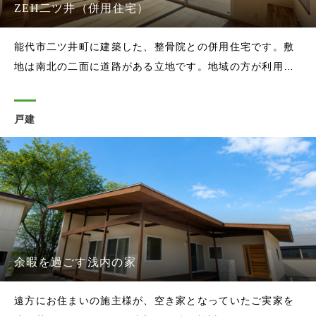
ZEH二ツ井（併用住宅）
能代市二ツ井町に建築した、整骨院との併用住宅です。敷
地は南北の二面に道路がある立地です。地域の方が利用し
やすいように、以前の整骨院と同じく北側に整骨院、南側
に住まいを配置しました。北側というと暗い印象を持たれ
戸建
がちですが、実は直射日光の影響を受けにくく、安定した
明るさを確保しやすい面でもありま
余暇を過ごす浅内の家
遠方にお住まいの施主様が、空き家となっていたご実家を