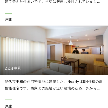
建て替えた住まいです。当初は解体も検討されていました
が、連休や休日にご家族皆さまで集まり、海や山へ出かけ
ながら、能代での時間を楽しむための家として計画しまし
戸建
た。敷地の西側は大きく開けており、田んぼや浅内沼、夕
日の景色を望むことができます。西
ZEH中和
能代市中和の住宅密集地に建築した、Nearly ZEH仕様の高
性能住宅です。隣家との距離が近い敷地のため、外からの
視線を抑えながら、室内にはしっかりと光を取り込めるよ
うに計画しました。外観は、落ち着いた色合いの金属外壁
戸建