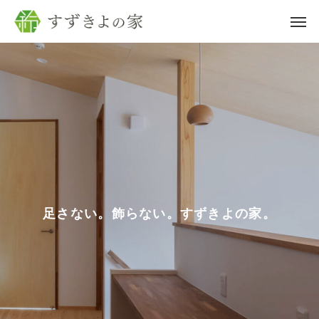
足
さ
な
い
。
飾
ら
な
い
。
す
ず
き
よ
の
家
。