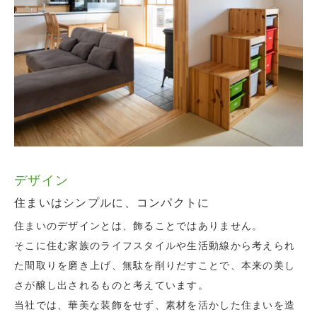
デザイン
性能
安全性
保証・点検
住まいはシンプルに、コンパクトに
計算・測定に基づく省エネ設計に
頑丈な構造。自然素材ばかりの内装。安全のために
長持ちする住まいは、住み始めてからの管理が重要
妥協しません。
です。
住まいのデザインとは、飾ることではありません。
当社のつくる省エネな住まいには、計算や測定に基づく根
住まいは最も安全で、最も家族が安心できる場所でなくて
定期的な点検と、こまめなメンテナンスにより、ずっと安
そこに住む家族のライフスタイルや生活動線から考えられ
拠があります。
はなりません。
心して住み続けられる、本当のエコハウスが実現します。
た間取りを磨き上げ、無駄を削りだすことで、本来の美し
当社では設計段階から、その計画している建物から損失さ
自社設計だからこそできる安全な構造計画と、自社施工だ
当社では、ご入居後も積極的に訪問し、住まいの状況を把
さが醸し出されるものと考えています。
れるエネルギー量などの計算をし、必要な暖房エネルギー
からこそできる現場監理により、安全で、安心して暮らす
握するよう心がけております。
当社では、華美な装飾をせず、素材を活かした住まいを造
量や、光熱費まで試算をしています。