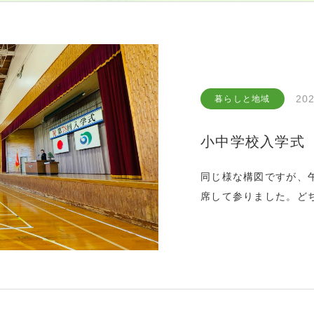
202
暮らしと地域
小中学校入学式
同じ様な構図ですが、
席して参りました。ど
しい。父は今年で小学校
高校の方もお声がけを
ました。子供達のため