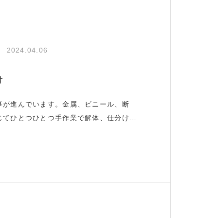
2024.04.06
け
事が進んでいます。金属、ビニール、断
じてひとつひとつ手作業で解体、仕分けを
します。解体完了後、整骨院兼用の高性能
ます。