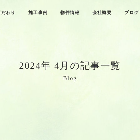
こだわり
施工事例
物件情報
会社概要
ブログ
2
0
2
4
年
4
月
の
記
事
一
覧
B
l
o
g