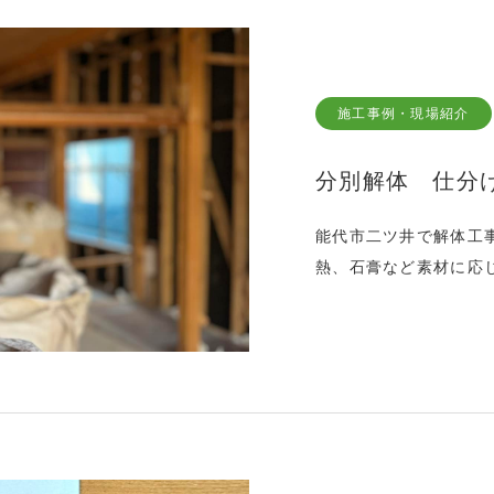
施工事例・現場紹介
分別解体 仕分
能代市二ツ井で解体工
熱、石膏など素材に応
し、廃棄物を分別処理
住宅新築工事が着工し