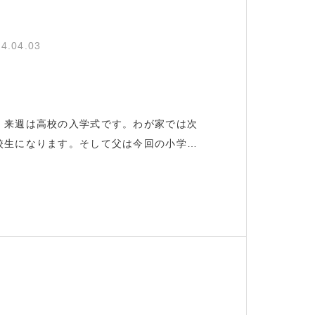
4.04.03
、来週は高校の入学式です。わが家では次
校生になります。そして父は今回の小学校
て無事会長の役目が終わります！最後のお
油断するとどんどん長文になってしまうこ
頑張