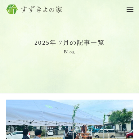
2
0
2
5
年
7
月
の
記
事
一
覧
B
l
o
g