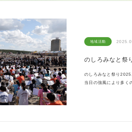
2025.0
地域活動
のしろみなと祭り2
のしろみなと祭り202
当日の強風により多く
できました。地域の皆
ま、そして能代商工会
おります。次女も参加