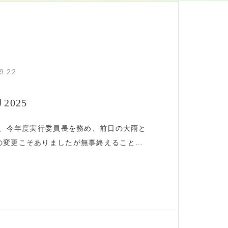
9.22
025
5、今年度実行委員長を務め、前日の大雨と
の変更こそありましたが無事終えることが
さまはじめ、出演団体、出店された皆さ
議所青年部の仲間の協力に心から感謝して
した、能代山本地区の中学、高校の吹奏楽