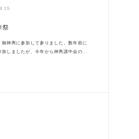
9.15
幸祭
、御神輿に参加して参りました。数年前に
参加しましたが、今年から神輿講中会の一
時代の武士スタイルである、裃をまとい街
町〜東町〜住吉町〜大手町を通り清助町の
所へ。その後川