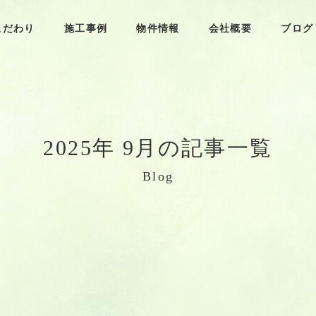
こだわり
施工事例
物件情報
会社概要
ブログ
2
0
2
5
年
9
月
の
記
事
一
覧
B
l
o
g