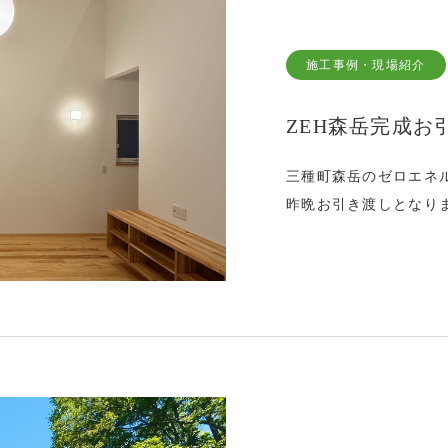
施工事例・現場紹介
ZEH森岳完成お
三種町森岳のゼロエネ
昨晩お引き渡しとなり
き、またおふたりの娘
いただきました笑