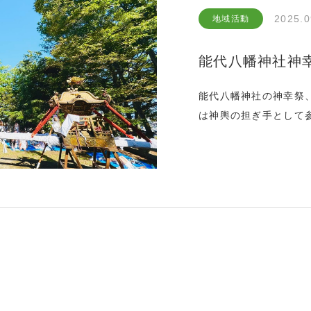
2025.0
地域活動
能代八幡神社神
能代八幡神社の神幸祭
は神輿の担ぎ手として
員ということで、江戸
を練り歩きました。柳
能代公園奥にある御旅