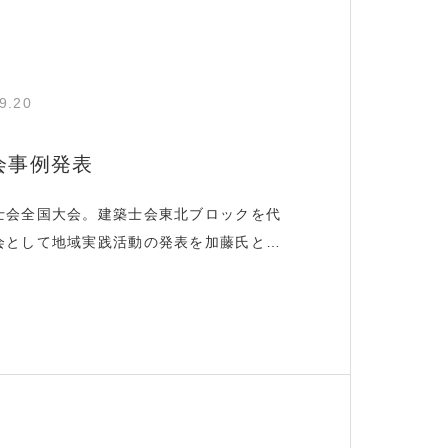
9.20
会事例発表
士会全国大会。建築士会東北ブロックを代
会として地域実践活動の発表を加藤氏とし
奨励賞ではありましたが、他地域の建築士
な活動、取り組みがとても参考になる、素
。発表