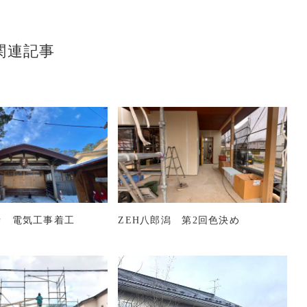
関連記事
寺 電気工事着工
ZEH八郎潟 第2回色決め