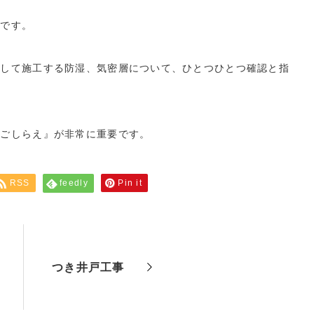
方です。
行して施工する防湿、気密層について、ひとつひとつ確認と指
下ごしらえ』が非常に重要です。
RSS
feedly
Pin it
つき井戸工事