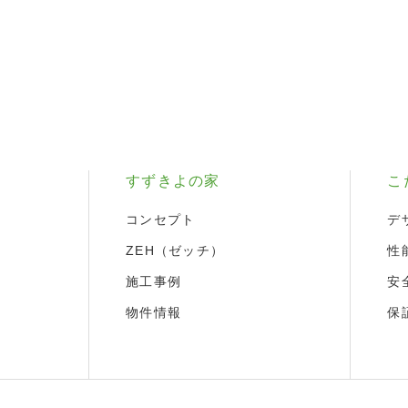
すずきよの家
こ
コンセプト
デ
ZEH（ゼッチ）
性
施工事例
安
物件情報
保