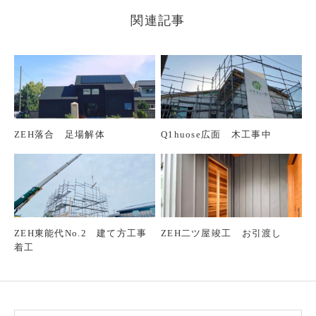
関連記事
ZEH落合 足場解体
Q1huose広面 木工事中
ZEH東能代No.2 建て方工事
ZEH二ツ屋竣工 お引渡し
着工