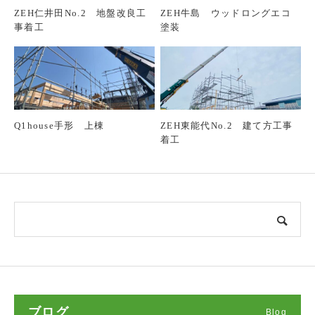
ZEH仁井田No.2 地盤改良工
ZEH牛島 ウッドロングエコ
事着工
塗装
Q1house手形 上棟
ZEH東能代No.2 建て方工事
着工
ブログ
Blog