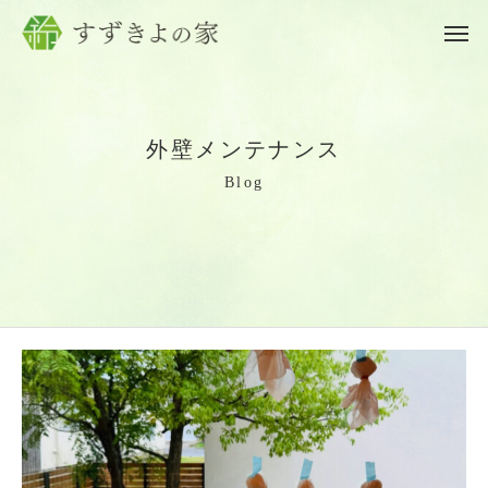
外
壁
メ
ン
テ
ナ
ン
ス
B
l
o
g