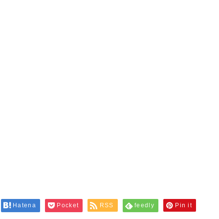
Hatena
Pocket
RSS
feedly
Pin it