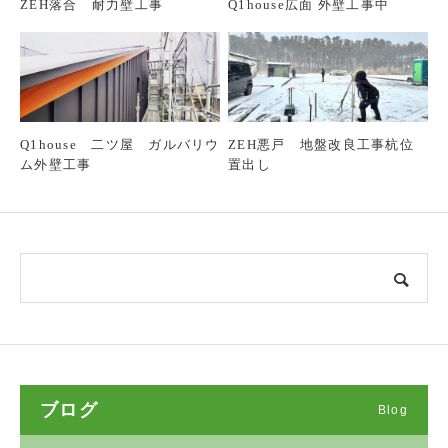
ZEH落合 耐力壁工事
Q1house広面 外壁工事中
Q1house 二ツ屋 ガルバリウ
ZEH悪戸 地盤改良工事杭位
ム外壁工事
置出し
ブログ
Blog