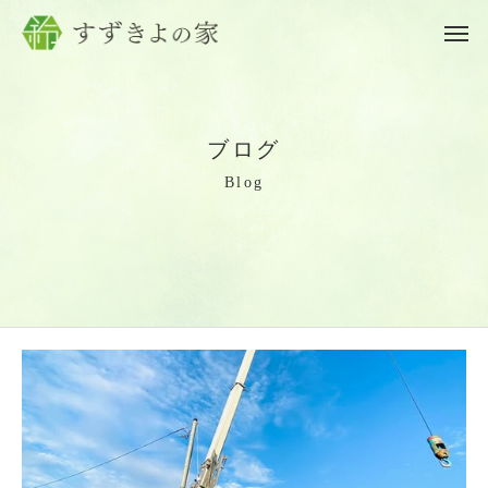
ブ
ロ
グ
B
l
o
g